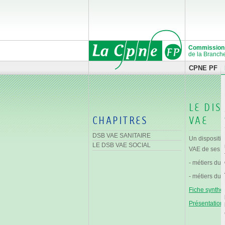
Commission P
de la Branche
CPNE PF
LE DIS
CHAPITRES
VAE
DSB VAE SANITAIRE
Un dispositif
LE DSB VAE SOCIAL
VAE de ses sa
- métiers du 
- métiers du 
Fiche synthé
Présentatio