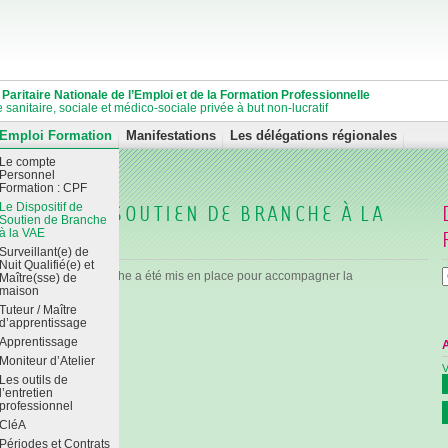
aritaire Nationale de l’Emploi et de la Formation Professionnelle
 sanitaire, sociale et médico-sociale privée à but non-lucratif
Emploi Formation
Manifestations
Les délégations régionales
Le compte
Personnel
Formation : CPF
POSITIF DE SOUTIEN DE BRANCHE À LA
Le Dispositif de
Soutien de Branche
à la VAE
Surveillant(e) de
Nuit Qualifié(e) et
 spécifique de la branche a été mis en place pour accompagner la
Maître(sse) de
maison
lariés sur les :
Tuteur / Maître
d’apprentissage
social
Apprentissage
sanitaire
Moniteur d’Atelier
V
tique DSB VAE
Les outils de
l’entretien
n du DSB VAE
professionnel
CléA
Périodes et Contrats